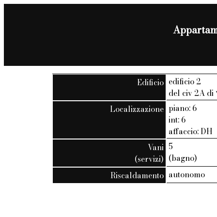
Appartame
edificio 2
Edificio
del civ 2A di
piano: 6
Localizzazione
int: 6
affaccio: DH
5
Vani
(bagno)
(servizi)
autonomo
Riscaldamento