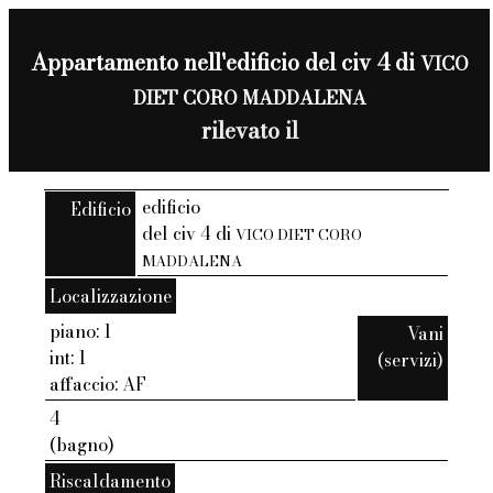
Appartamento nell'edificio del civ 4 di
VICO
DIET CORO MADDALENA
rilevato il
edificio
Edificio
del civ 4 di
VICO DIET CORO
MADDALENA
Localizzazione
piano: 1
Vani
int: 1
(servizi)
affaccio: AF
4
(bagno)
Riscaldamento