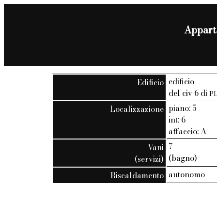
Apparta
edificio
Edificio
del civ 6 di
P
piano: 5
Localizzazione
int: 6
affaccio: A
7
Vani
(bagno)
(servizi)
autonomo
Riscaldamento