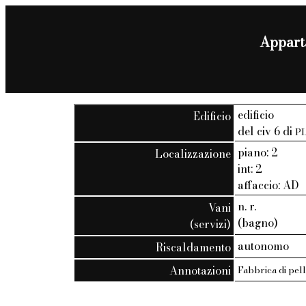
Apparta
edificio
Edificio
del civ 6 di
P
piano: 2
Localizzazione
int: 2
affaccio: AD
n. r.
Vani
(bagno)
(servizi)
autonomo
Riscaldamento
Annotazioni
Fabbrica di pell