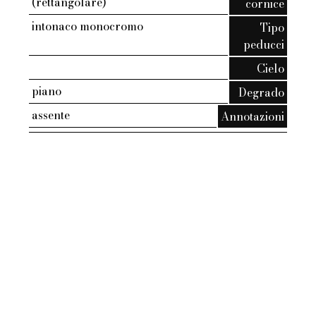
(rettangolare)
cornice
intonaco monocromo
Tipo
peducci
Cielo
piano
Degrado
assente
Annotazioni