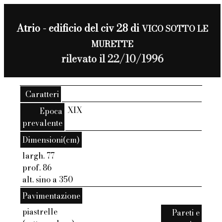
Atrio - edificio del civ 28 di
VICO SOTTO LE
MURETTE
rilevato il 22/10/1996
Caratteri
XIX
Epoca
prevalente
Dimensioni(cm)
largh. 77
prof. 86
alt. sino a 350
Pavimentazione
piastrelle
Pareti e