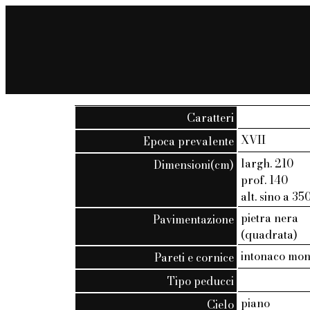
Caratteri
XVII
Epoca prevalente
largh. 210
Dimensioni(cm)
prof. 140
alt. sino a 35
pietra nera
Pavimentazione
(quadrata)
intonaco mo
Pareti e cornice
Tipo peducci
piano
Cielo