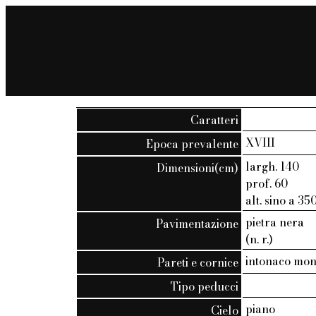
Caratteri
XVIII
Epoca prevalente
largh. 140
Dimensioni(cm)
prof. 60
alt. sino a 35
pietra nera
Pavimentazione
(n. r.)
intonaco mo
Pareti e cornice
Tipo peducci
piano
Cielo