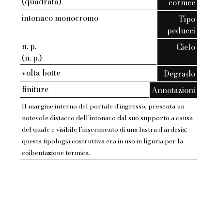
(quadrata)
cornice
intonaco monocromo
Tipo
peducci
n. p.
Cielo
(n. p.)
volta botte
Degrado
finiture
Annotazioni
Il margine interno del portale d'ingresso, presenta un
notevole distacco dell'intonaco dal suo supporto a causa
del quale e visibile l'inserimento di una lastra d'ardesia;
questa tipologia costruttiva era in uso in liguria per la
coibentazione termica.