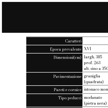
Caratteri
XVI
Epoca prevalente
largh. 385
Dimensioni(cm)
prof. 263
alt. sino a 35
graniglia
Pavimentazione
(quadrata)
intonaco mo
Pareti e cornice
modanato
Tipo peducci
(pietra nera)