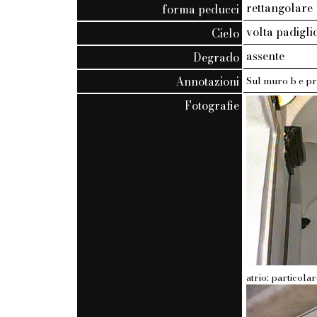
rettangolare
forma peducci
volta padigli
Cielo
assente
Degrado
Annotazioni
Sul muro b e pr
Fotografie
atrio: particola