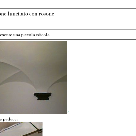
one lunettato con rosone
esente una piccola edicola.
>
re peducci