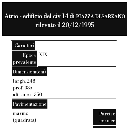
Atrio - edificio del civ 14 di
PIAZZA DI SARZANO
rilevato il 20/12/1995
Caratteri
XIX
Epoca
prevalente
Dimensioni(cm)
largh. 248
prof. 385
alt. sino a 350
Pavimentazione
marmo
Pareti e
(quadrata)
cornice