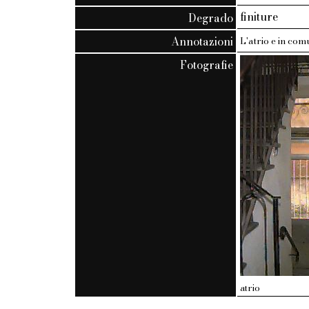
finiture
Degrado
Annotazioni
L'atrio e in comu
Fotografie
atrio