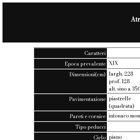
Atr
Caratteri
XIX
Epoca prevalente
largh. 228
Dimensioni(cm)
prof. 128
alt. sino a 35
piastrelle
Pavimentazione
(quadrata)
intonaco mo
Pareti e cornice
Tipo peducci
piano
Cielo