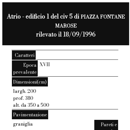
Atrio - edificio 1 del civ 5 di
PIAZZA FONTANE
MAROSE
rilevato il 18/09/1996
Caratteri
XVII
Epoca
prevalente
Dimensioni(cm)
largh. 200
prof. 380
alt. da 350 a 500
Pavimentazione
graniglia
Pareti e