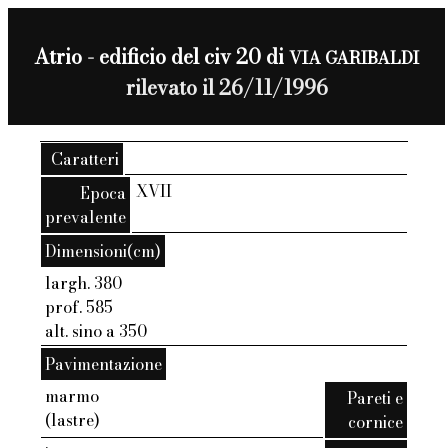
Atrio - edificio del civ 20 di
VIA GARIBALDI
rilevato il 26/11/1996
Caratteri
XVII
Epoca
prevalente
Dimensioni(cm)
largh. 380
prof. 585
alt. sino a 350
Pavimentazione
marmo
Pareti e
(lastre)
cornice