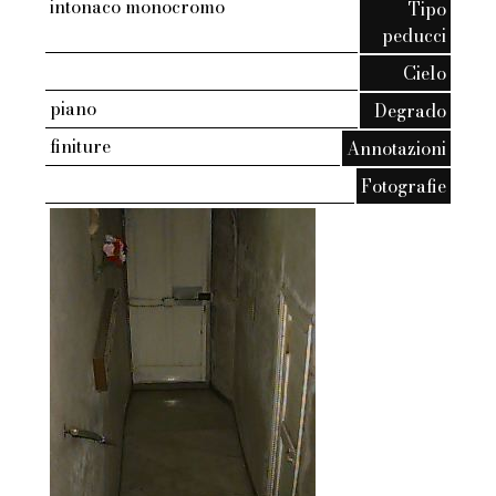
intonaco monocromo
Tipo
peducci
Cielo
piano
Degrado
finiture
Annotazioni
Fotografie