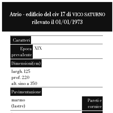
Atrio - edificio del civ 17 di
VICO SATURNO
rilevato il 01/01/1973
Caratteri
XIX
Epoca
prevalente
Dimensioni(cm)
largh. 125
prof. 220
alt. sino a 350
Pavimentazione
marmo
Pareti e
(lastre)
cornice