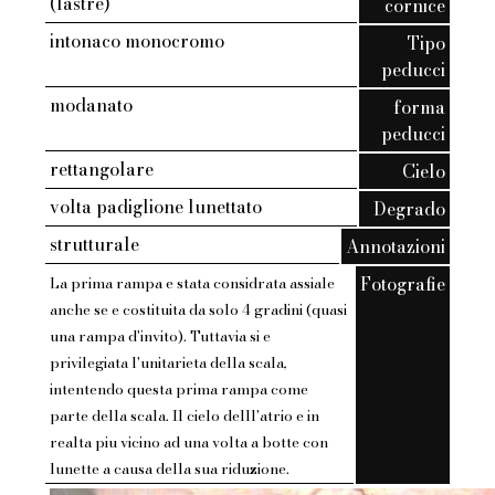
(lastre)
cornice
intonaco monocromo
Tipo
peducci
modanato
forma
peducci
rettangolare
Cielo
volta padiglione lunettato
Degrado
strutturale
Annotazioni
Fotografie
La prima rampa e stata considrata assiale
anche se e costituita da solo 4 gradini (quasi
una rampa d'invito). Tuttavia si e
privilegiata l'unitarieta della scala,
intentendo questa prima rampa come
parte della scala. Il cielo delll'atrio e in
realta piu vicino ad una volta a botte con
lunette a causa della sua riduzione.