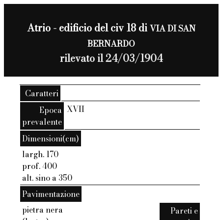
Atrio - edificio del civ 18 di
VIA DI SAN
BERNARDO
rilevato il 24/03/1904
Caratteri
XVII
Epoca
prevalente
Dimensioni(cm)
largh. 170
prof. 400
alt. sino a 350
Pavimentazione
pietra nera
Pareti e