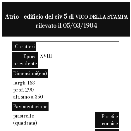
Atrio - edificio del civ 5 di
VICO DELLA STAMPA
rilevato il 05/03/1904
Caratteri
XVIII
Epoca
prevalente
Dimensioni(cm)
largh. 163
prof. 290
alt. sino a 350
Pavimentazione
piastrelle
Pareti e
(quadrata)
cornice