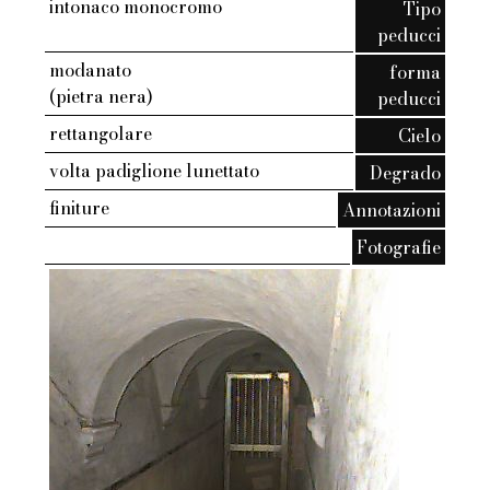
intonaco monocromo
Tipo
peducci
modanato
forma
(pietra nera)
peducci
rettangolare
Cielo
volta padiglione lunettato
Degrado
finiture
Annotazioni
Fotografie