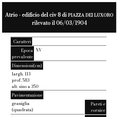
Atrio - edificio del civ 8 di
PIAZZA DEI LUXORO
rilevato il 06/03/1904
Caratteri
XV
Epoca
prevalente
Dimensioni(cm)
largh. 113
prof. 583
alt. sino a 350
Pavimentazione
graniglia
Pareti e
(quadrata)
cornice