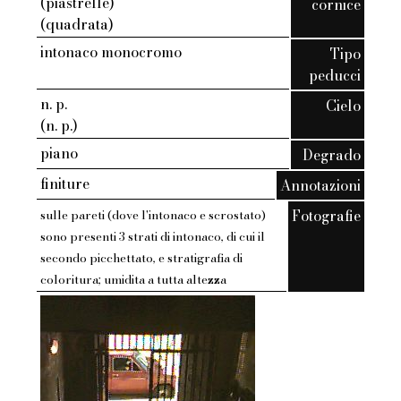
(piastrelle)
cornice
(quadrata)
intonaco monocromo
Tipo
peducci
n. p.
Cielo
(n. p.)
piano
Degrado
finiture
Annotazioni
Fotografie
sulle pareti (dove l'intonaco e scrostato)
sono presenti 3 strati di intonaco, di cui il
secondo picchettato, e stratigrafia di
coloritura; umidita a tutta altezza