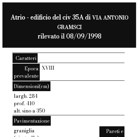
Atrio - edificio del civ 35A di
VIA ANTONIO
GRAMSCI
rilevato il 08/09/1998
Caratteri
XVIII
Epoca
prevalente
Dimensioni(cm)
largh. 284
prof. 410
alt. sino a 350
Pavimentazione
graniglia
Pareti e