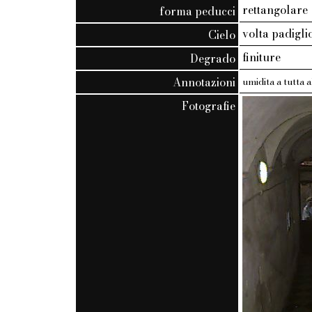
rettangolare
forma peducci
volta padigli
Cielo
finiture
Degrado
Annotazioni
umidita a tutta 
Fotografie