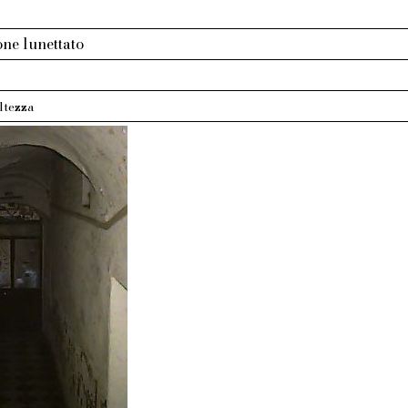
one lunettato
altezza