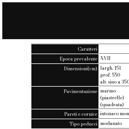
Caratteri
XVII
Epoca prevalente
largh. 151
Dimensioni(cm)
prof. 550
alt. sino a 35
marmo
Pavimentazione
(piastrelle)
(quadrata)
intonaco mo
Pareti e cornice
modanato
Tipo peducci