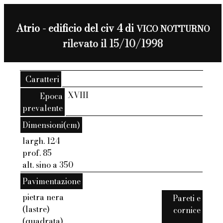
Atrio - edificio del civ 4 di
VICO NOTTURNO
rilevato il 15/10/1998
Caratteri
XVIII
Epoca
prevalente
Dimensioni(cm)
largh. 124
prof. 85
alt. sino a 350
Pavimentazione
pietra nera
Pareti e
(lastre)
cornice
(quadrata)