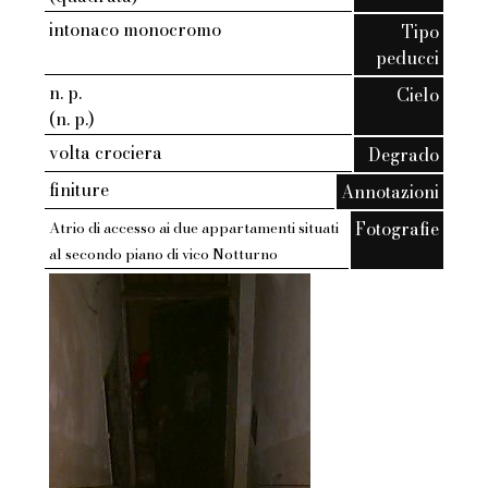
intonaco monocromo
Tipo
peducci
n. p.
Cielo
(n. p.)
volta crociera
Degrado
finiture
Annotazioni
Fotografie
Atrio di accesso ai due appartamenti situati
al secondo piano di vico Notturno