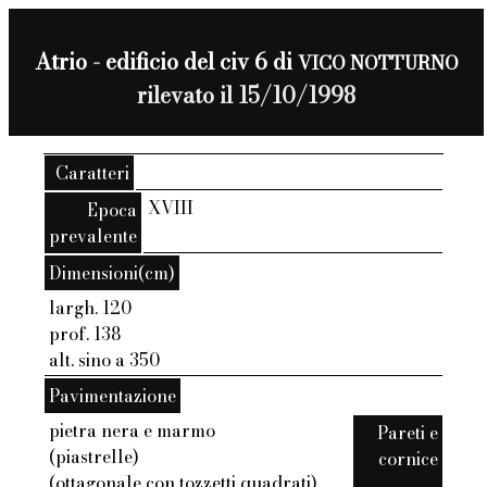
Atrio - edificio del civ 6 di
VICO NOTTURNO
rilevato il 15/10/1998
Caratteri
XVIII
Epoca
prevalente
Dimensioni(cm)
largh. 120
prof. 138
alt. sino a 350
Pavimentazione
pietra nera e marmo
Pareti e
(piastrelle)
cornice
(ottagonale con tozzetti quadrati)