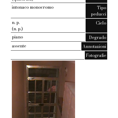
intonaco monocromo
Tipo
peducci
n. p.
Cielo
(n. p.)
piano
Degrado
assente
Annotazioni
Fotografie