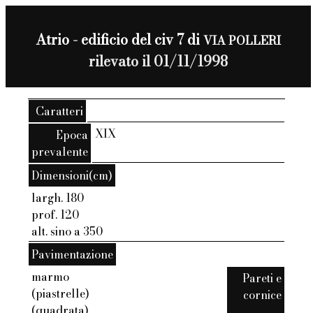
Atrio - edificio del civ 7 di
VIA POLLERI
rilevato il 01/11/1998
Caratteri
XIX
Epoca
prevalente
Dimensioni(cm)
largh. 180
prof. 120
alt. sino a 350
Pavimentazione
marmo
Pareti e
(piastrelle)
cornice
(quadrata)