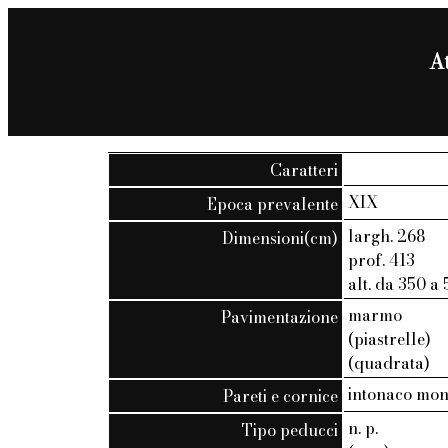
At
Caratteri
XIX
Epoca prevalente
largh. 268
Dimensioni(cm)
prof. 413
alt. da 350 a
marmo
Pavimentazione
(piastrelle)
(quadrata)
intonaco mo
Pareti e cornice
n. p.
Tipo peducci