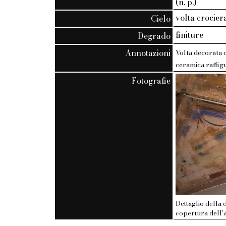
(n. p.)
volta crocier
Cielo
finiture
Degrado
Annotazioni
Volta decorata c
ceramica raffig
Fotografie
Dettaglio della 
copertura dell'a