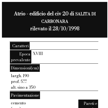
Atrio - edificio del civ 20 di
SALITA DI
CARBONARA
rilevato il 28/10/1998
Caratteri
XVIII
Epoca
prevalente
Dimensioni(cm)
largh. 190
prof. 577
alt. sino a 350
Pavimentazione
cemento
Pareti e