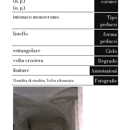
(n. p.)
cornice
(n. p.)
intonaco monocromo
Tipo
peducci
listello
forma
peducci
rettangolare
Cielo
volta crociera
Degrado
finiture
Annotazioni
Fotografie
Umidita di risalita. Volta ribassata.