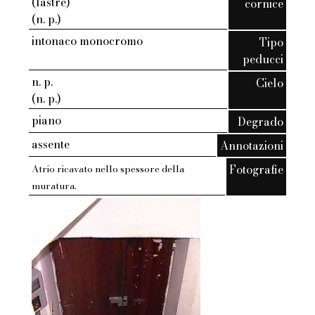
(lastre)
cornice
(n. p.)
intonaco monocromo
Tipo
peducci
n. p.
Cielo
(n. p.)
piano
Degrado
assente
Annotazioni
Fotografie
Atrio ricavato nello spessore della
muratura.