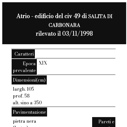
Atrio - edificio del civ 49 di
SALITA DI
CARBONARA
rilevato il 03/11/1998
Caratteri
XIX
Epoca
prevalente
Dimensioni(cm)
largh. 105
prof. 58
alt. sino a 350
Pavimentazione
pietra nera
Pareti e