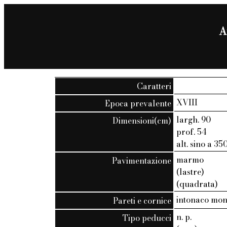
A
Caratteri
XVIII
Epoca prevalente
largh. 90
Dimensioni(cm)
prof. 54
alt. sino a 35
marmo
Pavimentazione
(lastre)
(quadrata)
intonaco mo
Pareti e cornice
n. p.
Tipo peducci