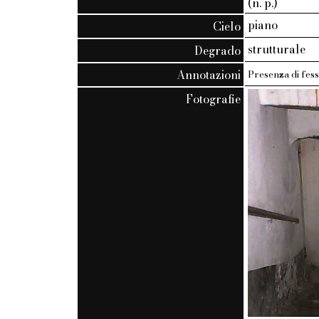
(n. p.)
piano
Cielo
strutturale
Degrado
Annotazioni
Presenza di fess
Fotografie