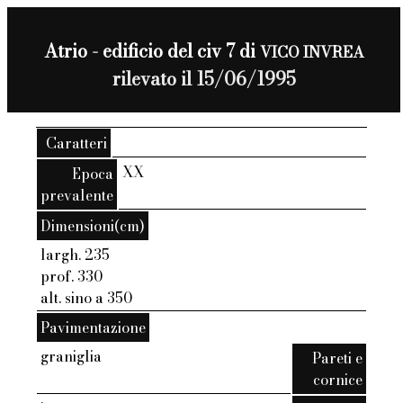
Atrio - edificio del civ 7 di
VICO INVREA
rilevato il 15/06/1995
Caratteri
XX
Epoca
prevalente
Dimensioni(cm)
largh. 235
prof. 330
alt. sino a 350
Pavimentazione
graniglia
Pareti e
cornice