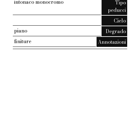
intonaco monocromo
Tipo
peducci
Cielo
piano
Degrado
finiture
Annotazioni