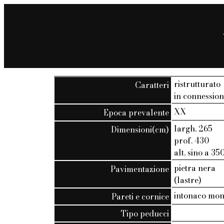
ristrutturato
Caratteri
in connession
XX
Epoca prevalente
largh. 265
Dimensioni(cm)
prof. 430
alt. sino a 35
pietra nera
Pavimentazione
(lastre)
intonaco mo
Pareti e cornice
Tipo peducci