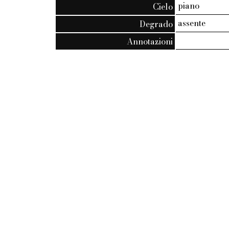
piano
Cielo
assente
Degrado
Annotazioni