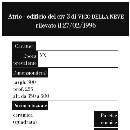
Atrio - edificio del civ 3 di
VICO DELLA NEVE
rilevato il 27/02/1996
Caratteri
XX
Epoca
prevalente
Dimensioni(cm)
largh. 300
prof. 255
alt. da 350 a 500
Pavimentazione
ceramica
Pareti e
(quadrata)
cornice