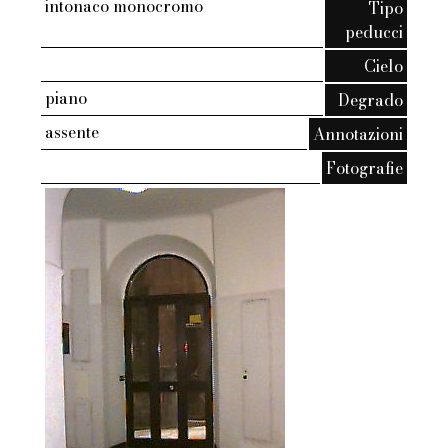
intonaco monocromo
Tipo
peducci
Cielo
piano
Degrado
assente
Annotazioni
Fotografie