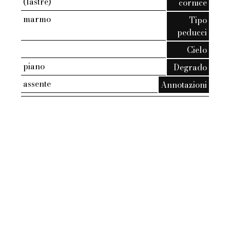
(lastre)
cornice
marmo
Tipo
peducci
Cielo
piano
Degrado
assente
Annotazioni