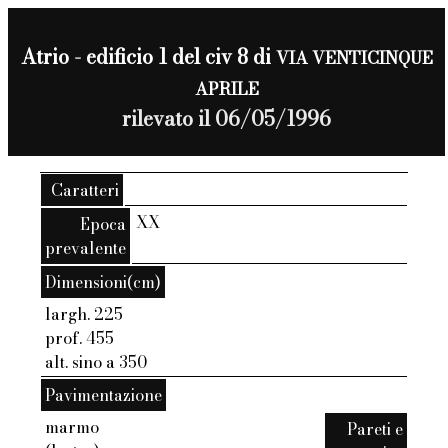
Atrio - edificio 1 del civ 8 di
VIA VENTICINQUE
APRILE
rilevato il 06/05/1996
Caratteri
XX
Epoca
prevalente
Dimensioni(cm)
largh. 225
prof. 455
alt. sino a 350
Pavimentazione
marmo
Pareti e