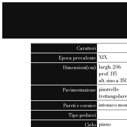
Caratteri
XIX
Epoca prevalente
largh. 206
Dimensioni(cm)
prof. 115
alt. sino a 35
piastrelle
Pavimentazione
(rettangolare
intonaco mo
Pareti e cornice
Tipo peducci
piano
Cielo