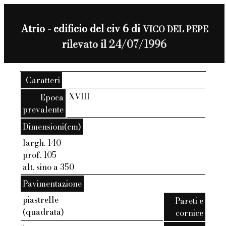
Atrio - edificio del civ 6 di
VICO DEL PEPE
rilevato il 24/07/1996
Caratteri
XVIII
Epoca
prevalente
Dimensioni(cm)
largh. 140
prof. 105
alt. sino a 350
Pavimentazione
piastrelle
Pareti e
(quadrata)
cornice