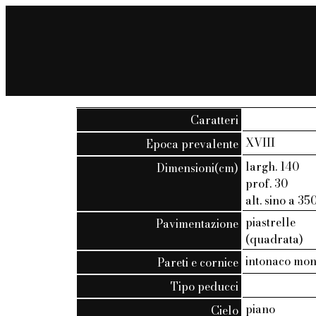
Caratteri
XVIII
Epoca prevalente
largh. 140
Dimensioni(cm)
prof. 30
alt. sino a 35
piastrelle
Pavimentazione
(quadrata)
intonaco mo
Pareti e cornice
Tipo peducci
piano
Cielo