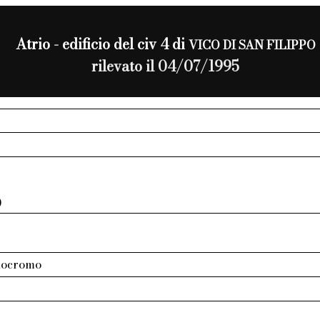
Atrio - edificio del civ 4 di
VICO DI SAN FILIPPO
rilevato il 04/07/1995
0
nocromo