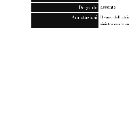
assente
Degrado
Annotazioni
Il vano dell'atr
sinistra esiste 