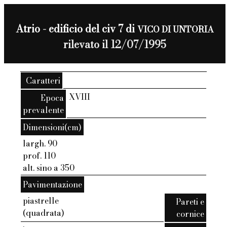
Atrio - edificio del civ 7 di
VICO DI UNTORIA
rilevato il 12/07/1995
Caratteri
XVIII
Epoca
prevalente
Dimensioni(cm)
largh. 90
prof. 110
alt. sino a 350
Pavimentazione
piastrelle
Pareti e
(quadrata)
cornice