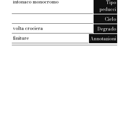
intonaco monocromo
Tipo
peducci
Cielo
volta crociera
Degrado
finiture
Annotazioni