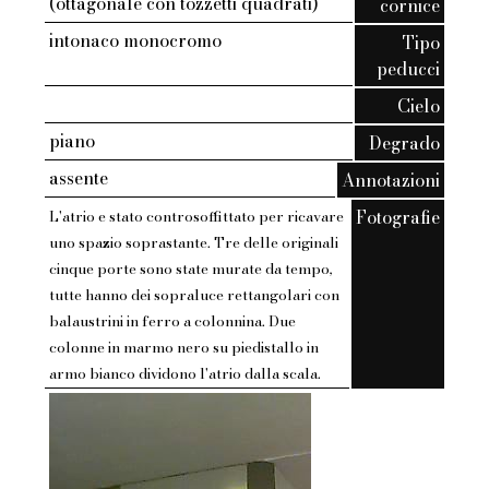
(ottagonale con tozzetti quadrati)
cornice
intonaco monocromo
Tipo
peducci
Cielo
piano
Degrado
assente
Annotazioni
Fotografie
L'atrio e stato controsoffittato per ricavare
uno spazio soprastante. Tre delle originali
cinque porte sono state murate da tempo,
tutte hanno dei sopraluce rettangolari con
balaustrini in ferro a colonnina. Due
colonne in marmo nero su piedistallo in
armo bianco dividono l'atrio dalla scala.