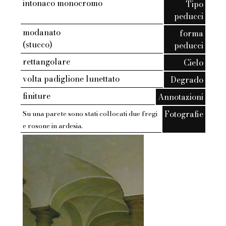
intonaco monocromo
Tipo
peducci
modanato
forma
(stucco)
peducci
rettangolare
Cielo
volta padiglione lunettato
Degrado
finiture
Annotazioni
Fotografie
Su una parete sono stati collocati due fregi
e rosone in ardesia.