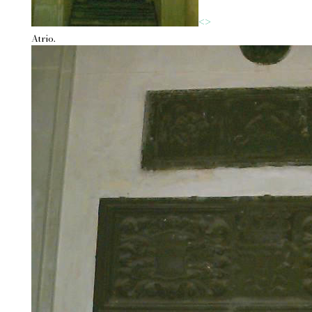
<
>
Atrio.