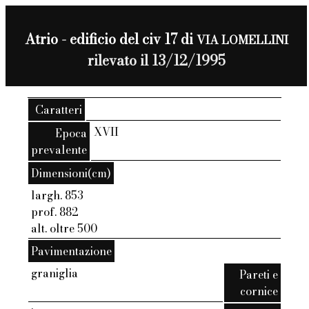
Atrio - edificio del civ 17 di
VIA LOMELLINI
rilevato il 13/12/1995
Caratteri
XVII
Epoca
prevalente
Dimensioni(cm)
largh. 853
prof. 882
alt. oltre 500
Pavimentazione
graniglia
Pareti e
cornice