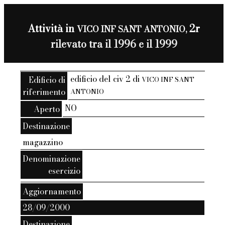
Attività in
2r
VICO INF SANT ANTONIO,
rilevato tra il 1996 e il 1999
edificio del civ 2 di
Edificio di
VICO INF SANT
riferimento
ANTONIO
NO
Aperto
Destinazione
magazzino
Denominazione
esercizio
Aggiornamento
28/09/2000
Destinazione