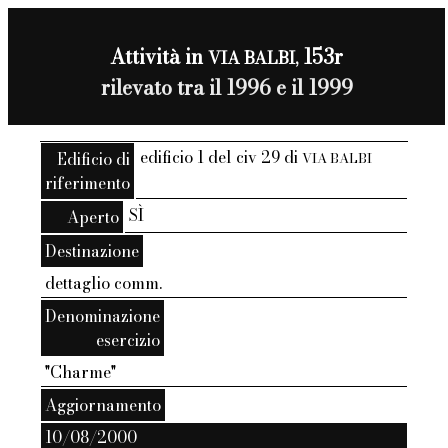
Attività in
153r
VIA BALBI,
rilevato tra il 1996 e il 1999
edificio 1 del civ 29 di
Edificio di
VIA BALBI
riferimento
SÌ
Aperto
Destinazione
dettaglio comm.
Denominazione
esercizio
"Charme"
Aggiornamento
10/08/2000