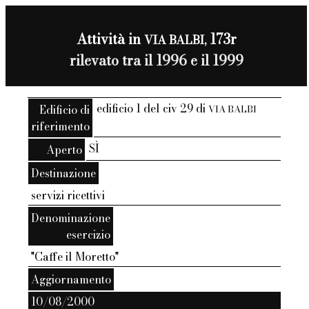
Attività in
173r
VIA BALBI,
rilevato tra il 1996 e il 1999
edificio 1 del civ 29 di
Edificio di
VIA BALBI
riferimento
SÌ
Aperto
Destinazione
servizi ricettivi
Denominazione
esercizio
"Caffe il Moretto"
Aggiornamento
10/08/2000