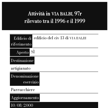
Attività in
97r
VIA BALBI,
rilevato tra il 1996 e il 1999
edificio del civ 13 di
Edificio di
VIA BALBI
riferimento
SÌ
Aperto
Destinazione
artigianato
Denominazione
esercizio
Parrucchiere
Aggiornamento
10/08/2000