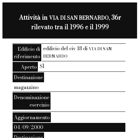
Attività in
36r
VIA DI SAN BERNARDO,
rilevato tra il 1996 e il 1999
edificio del civ 18 di
Edificio di
VIA DI SAN
riferimento
BERNARDO
SÌ
Aperto
Destinazione
magazzino
Denominazione
esercizio
Aggiornamento
04/09/2000
Destinazione