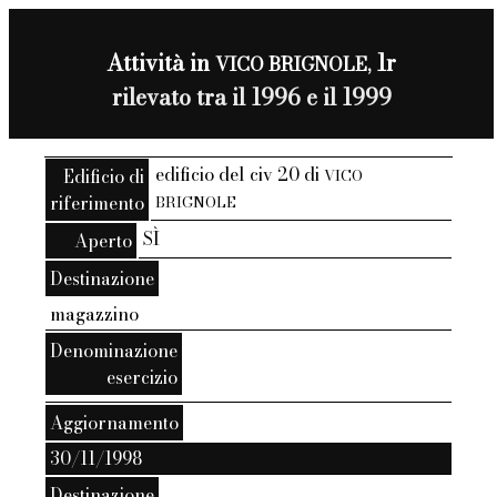
Attività in
1r
VICO BRIGNOLE,
rilevato tra il 1996 e il 1999
edificio del civ 20 di
Edificio di
VICO
riferimento
BRIGNOLE
SÌ
Aperto
Destinazione
magazzino
Denominazione
esercizio
Aggiornamento
30/11/1998
Destinazione