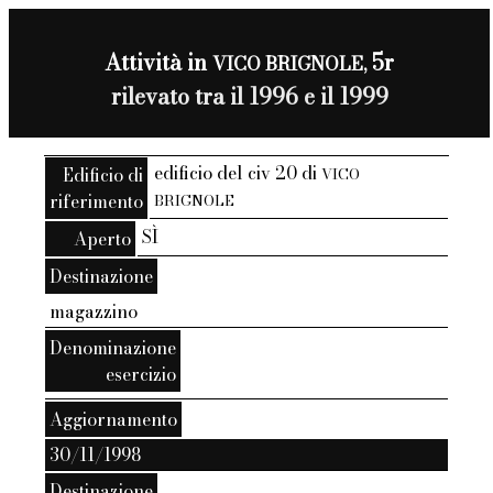
Attività in
5r
VICO BRIGNOLE,
rilevato tra il 1996 e il 1999
edificio del civ 20 di
Edificio di
VICO
riferimento
BRIGNOLE
SÌ
Aperto
Destinazione
magazzino
Denominazione
esercizio
Aggiornamento
30/11/1998
Destinazione