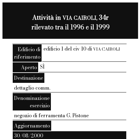
Attività in
34r
VIA CAIROLI,
rilevato tra il 1996 e il 1999
edificio 1 del civ 10 di
Edificio di
VIA CAIROLI
riferimento
SÌ
Aperto
Destinazione
dettaglio comm.
Denominazione
esercizio
negozio di ferramenta G. Pistone
Aggiornamento
30/08/2000