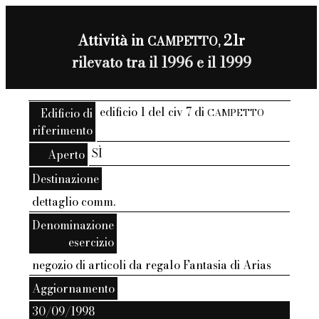
Attività in
21r
CAMPETTO,
rilevato tra il 1996 e il 1999
edificio 1 del civ 7 di
Edificio di
CAMPETTO
riferimento
SÌ
Aperto
Destinazione
dettaglio comm.
Denominazione
esercizio
negozio di articoli da regalo Fantasia di Arias
Aggiornamento
30/09/1998