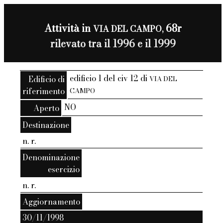
Attività in
68r
VIA DEL CAMPO,
rilevato tra il 1996 e il 1999
edificio 1 del civ 12 di
Edificio di
VIA DEL
riferimento
CAMPO
NO
Aperto
Destinazione
n. r.
Denominazione
esercizio
n. r.
Aggiornamento
30/11/1998