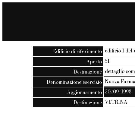
edificio 1 del 
Edificio di riferimento
SÌ
Aperto
dettaglio co
Destinazione
Nuova Farma
Denominazione esercizio
30/09/1998
Aggiornamento
VETRINA
Destinazione