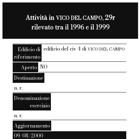
Attività in
29r
VICO DEL CAMPO,
rilevato tra il 1996 e il 1999
edificio del civ 4 di
Edificio di
VICO DEL CAMPO
riferimento
NO
Aperto
Destinazione
n. r.
Denominazione
esercizio
n. r.
Aggiornamento
09/08/2000