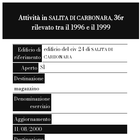
Attività in
36r
SALITA DI CARBONARA,
rilevato tra il 1996 e il 1999
edificio del civ 24 di
Edificio di
SALITA DI
riferimento
CARBONARA
SÌ
Aperto
Destinazione
magazzino
Denominazione
esercizio
Aggiornamento
11/08/2000
Destinazione