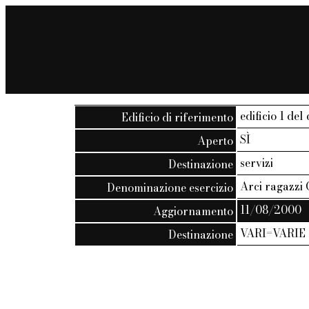
edificio 1 del
Edificio di riferimento
SÌ
Aperto
servizi
Destinazione
Arci ragazzi 
Denominazione esercizio
11/08/2000
Aggiornamento
VARI=VARIE
Destinazione